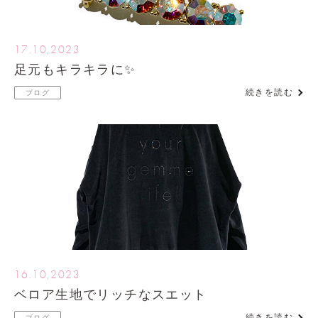
17.10,2023
足元もキラキラに✨
続きを読む
ブログ
16.10,2023
ベロア生地でリッチなスエット
続きを読む
ブログ