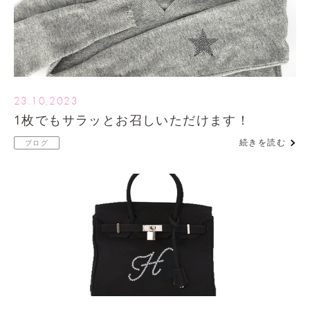
23.10,2023
1枚でもサラッとお召しいただけます！
続きを読む
ブログ