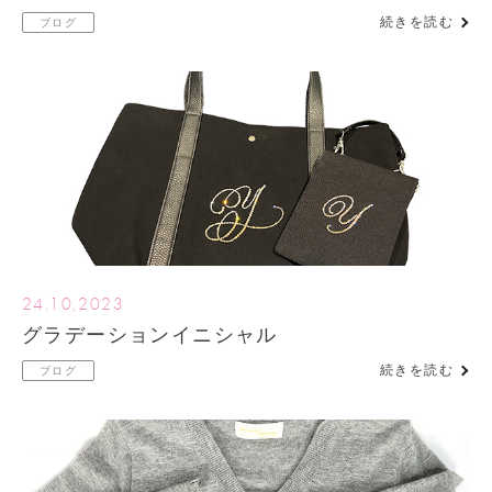
続きを読む
ブログ
24.10,2023
グラデーションイニシャル
続きを読む
ブログ