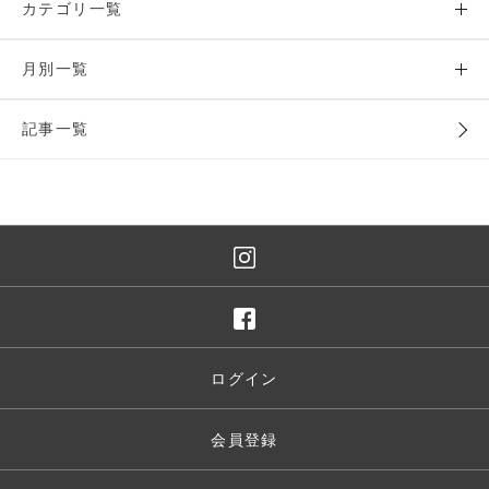
カテゴリ一覧
月別一覧
記事一覧
ログイン
会員登録