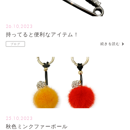
26.10,2023
持ってると便利なアイテム！
続きを読む
ブログ
25.10,2023
秋色ミンクファーボール