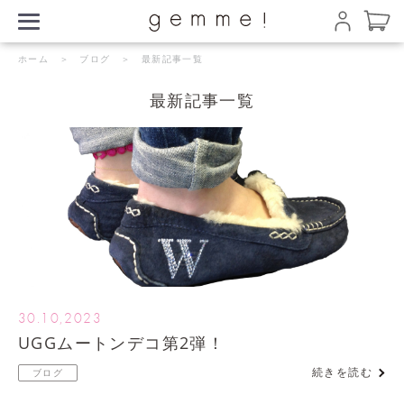
ホーム
＞
ブログ
＞ 最新記事一覧
最新記事一覧
30.10,2023
UGGムートンデコ第2弾！
続きを読む
ブログ