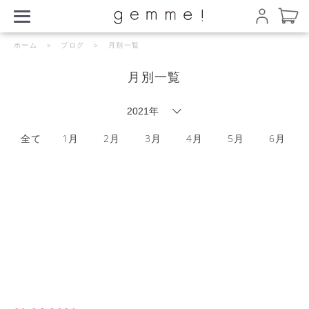
ホーム
＞
ブログ
＞ 月別一覧
月別一覧
全て
1月
2月
3月
4月
5月
6月