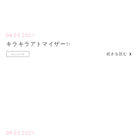
08.05,2021
キラキラアトマイザー✨
続きを読む
aoyama
09.05,2021