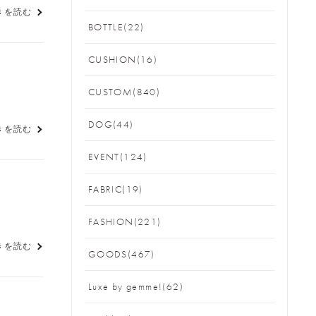
きを読む
BOTTLE(22)
CUSHION(16)
CUSTOM(840)
DOG(44)
きを読む
EVENT(124)
FABRIC(19)
FASHION(221)
きを読む
GOODS(467)
Luxe by gemme!(62)