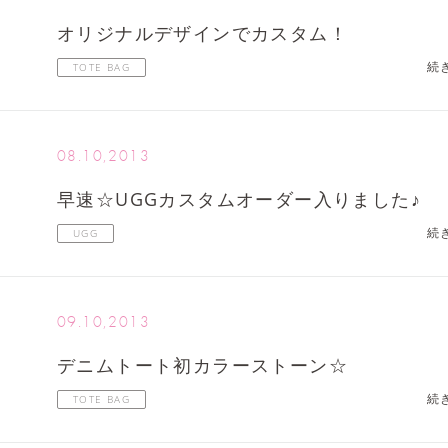
オリジナルデザインでカスタム！
続
TOTE BAG
08.10,2013
早速☆UGGカスタムオーダー入りました♪
続
UGG
09.10,2013
デニムトート初カラーストーン☆
続
TOTE BAG