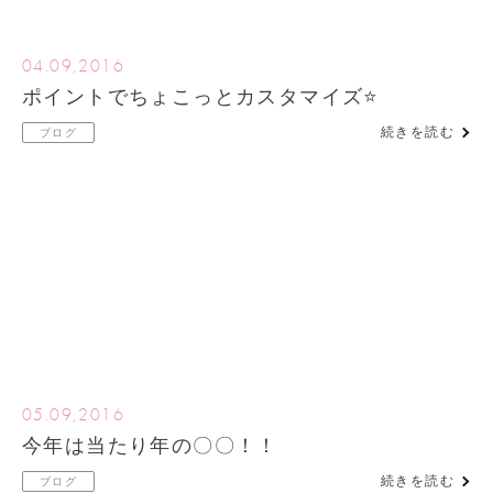
04.09,2016
ポイントでちょこっとカスタマイズ⭐️
続きを読む
ブログ
05.09,2016
今年は当たり年の〇〇！！
続きを読む
ブログ