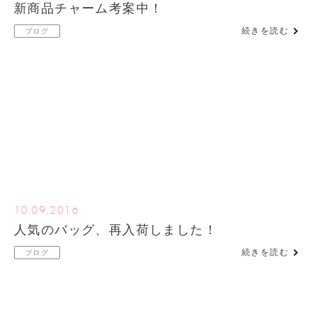
新商品チャーム考案中！
続きを読む
ブログ
10.09,2016
人気のバッグ、再入荷しました！
続きを読む
ブログ