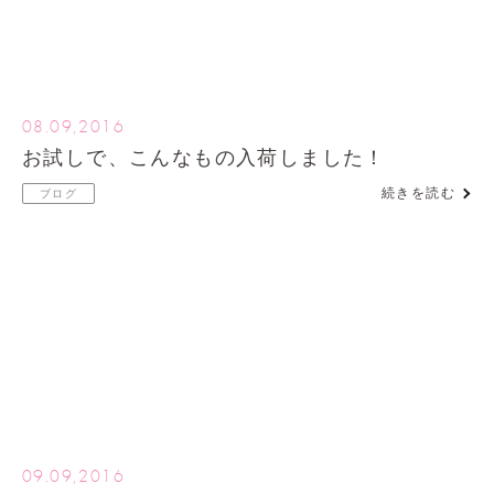
08.09,2016
お試しで、こんなもの入荷しました！
続きを読む
ブログ
09.09,2016