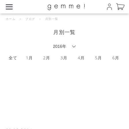
ホーム
＞
ブログ
＞ 月別一覧
月別一覧
全て
1月
2月
3月
4月
5月
6月