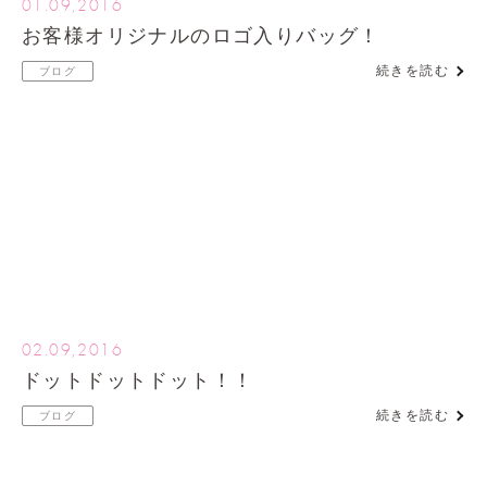
01.09,2016
お客様オリジナルのロゴ入りバッグ！
続きを読む
ブログ
02.09,2016
ドットドットドット！！
続きを読む
ブログ