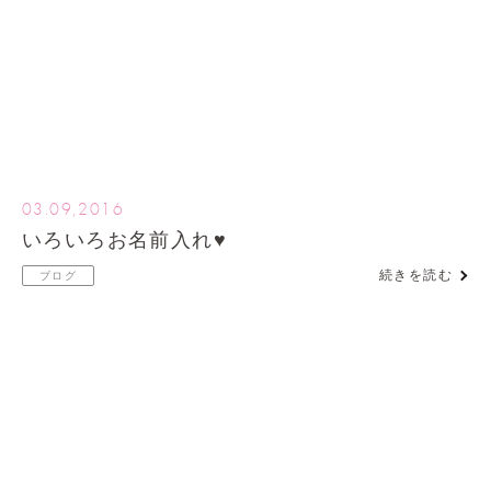
03.09,2016
いろいろお名前入れ♥
続きを読む
ブログ