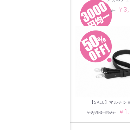
3
¥
6,600
¥
（税込）
【SALE】マルチショ
1
¥
2,200
¥
（税込）