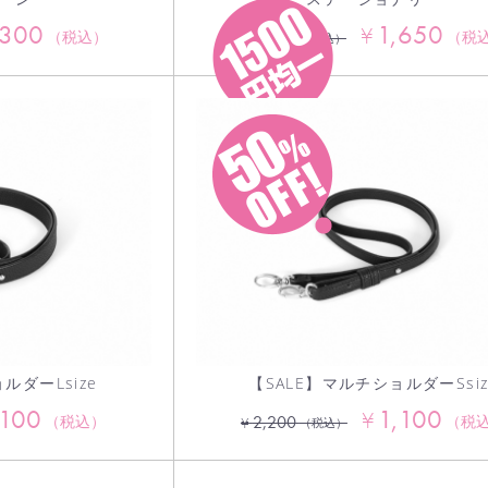
,300
1,650
¥
3,630
（税込）
（税
¥
（税込）
ルダーLsize
【SALE】マルチショルダーSsiz
,100
1,100
¥
2,200
（税込）
（税
¥
（税込）