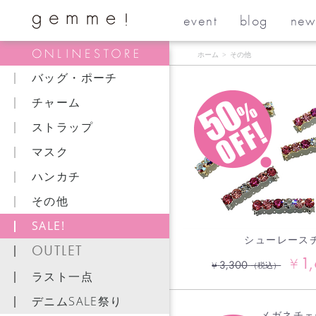
event
blog
new
ホーム
>
その他
バッグ・ポーチ
チャーム
ストラップ
マスク
ハンカチ
その他
SALE!
シューレース
OUTLET
1
¥
3,300
¥
（税込）
ラスト一点
デニムSALE祭り
メガネチェ