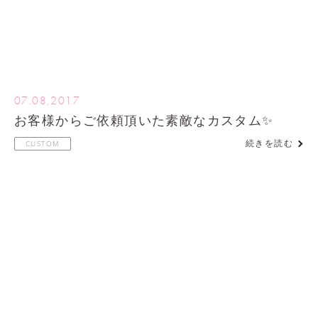
07.08,2017
お客様からご依頼頂いた素敵なカスタム✨
続きを読む
CUSTOM