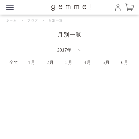
ホーム
＞
ブログ
＞ 月別一覧
月別一覧
全て
1月
2月
3月
4月
5月
6月