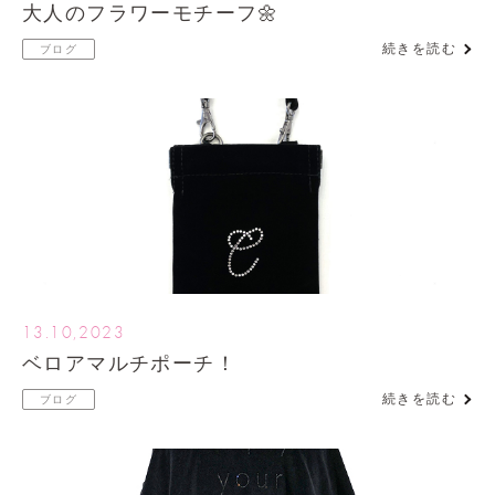
大人のフラワーモチーフ🌼
続きを読む
ブログ
13.10,2023
ベロアマルチポーチ！
続きを読む
ブログ