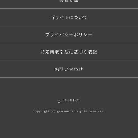
当サイトについて
プライバシーポリシー
特定商取引法に基づく表記
お問い合わせ
gemme!
copyright (c) gemme! all rights reserved.