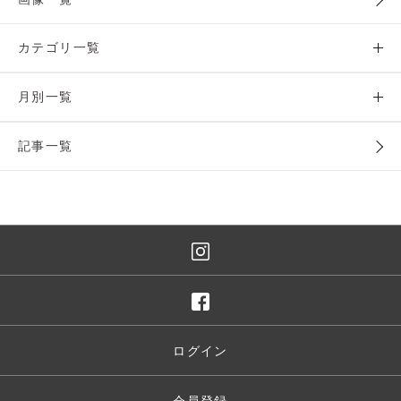
カテゴリ一覧
月別一覧
記事一覧
ログイン
会員登録