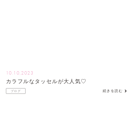
10.10,2023
カラフルなタッセルが大人気♡
続きを読む
ブログ