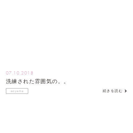
07.10,2018
洗練された雰囲気の。。
続きを読む
aoyama