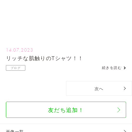
14.07,2023
リッチな肌触りのTシャツ！！
続きを読む
ブログ
次へ
友だち追加！
画像一覧