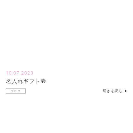
10.07,2023
名入れギフト🎁
続きを読む
ブログ