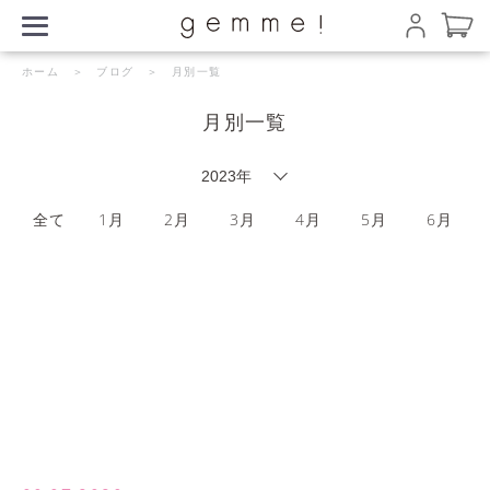
ホーム
＞
ブログ
＞ 月別一覧
月別一覧
全て
1月
2月
3月
4月
5月
6月