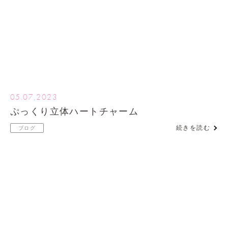
05.07,2023
ぷっくり立体ハートチャーム
続きを読む
ブログ