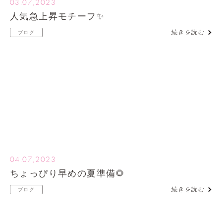
03.07,2023
人気急上昇モチーフ✨
続きを読む
ブログ
04.07,2023
ちょっぴり早めの夏準備🌻
続きを読む
ブログ