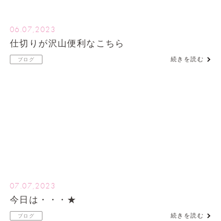
06.07,2023
仕切りが沢山便利なこちら
続きを読む
ブログ
07.07,2023
今日は・・・★
続きを読む
ブログ