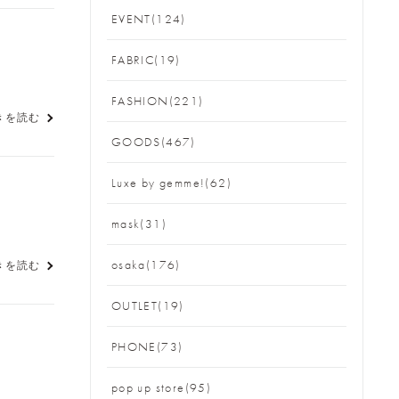
EVENT(124)
FABRIC(19)
FASHION(221)
きを読む
GOODS(467)
Luxe by gemme!(62)
mask(31)
osaka(176)
きを読む
OUTLET(19)
PHONE(73)
pop up store(95)