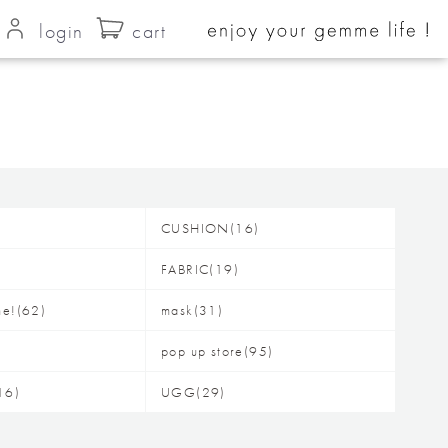
login
cart
CUSHION(16)
FABRIC(19)
me!(62)
mask(31)
pop up store(95)
16)
UGG(29)