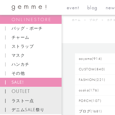
event
blog
new
ホーム
＞
ブログ
＞ カテゴ
バッグ・ポーチ
チャーム
ストラップ
マスク
aoyama(914)
ハンカチ
CUSTOM(840)
その他
FASHION(221)
SALE!
OUTLET
osaka(176)
ラスト一点
PORCH(107)
デニムSALE祭り
ブログ(1681)