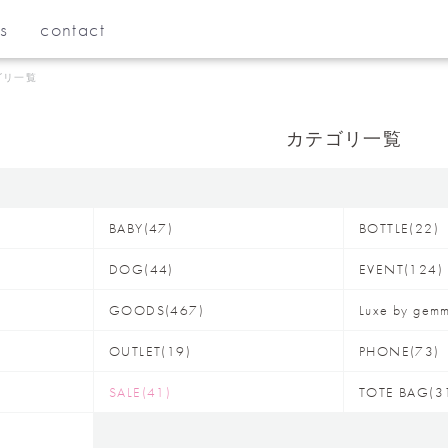
s
contact
リ一覧
カテゴリ一覧
BABY(47)
BOTTLE(22)
DOG(44)
EVENT(124)
GOODS(467)
Luxe by gem
OUTLET(19)
PHONE(73)
SALE(41)
TOTE BAG(3