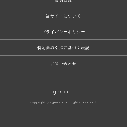
当サイトについて
プライバシーポリシー
特定商取引法に基づく表記
お問い合わせ
gemme!
copyright (c) gemme! all rights reserved.