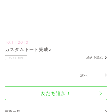
10.11,2013
カスタムトート完成♪
続きを読む
TOTE BAG
次へ
友だち追加！
画像一覧