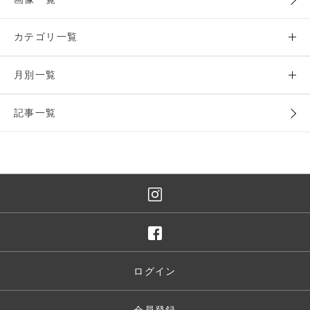
カテゴリ一覧
月別一覧
記事一覧
ログイン
会員登録