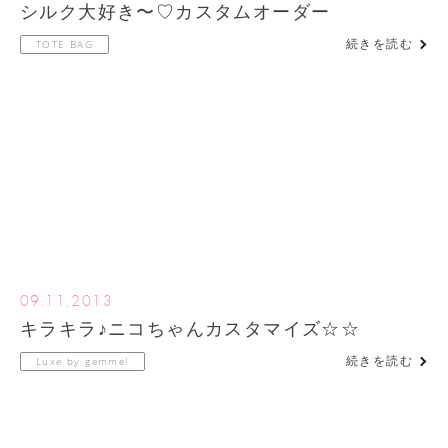
シルク大好き〜♡カスタムオーダー
続きを読む
TOTE BAG
09.11,2013
キラキラ♪ニコちゃんカスタマイズ☆☆
続きを読む
Luxe by gemme!