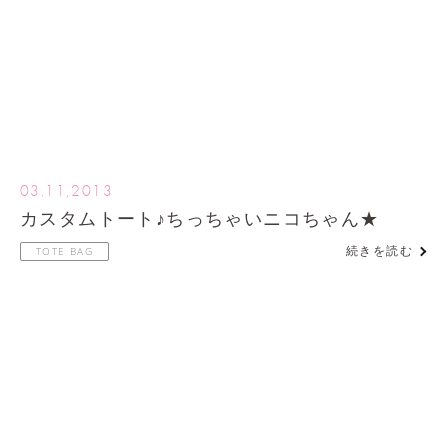
03.11,2013
カスタムトート♪ちっちゃいニコちゃん★
続きを読む
TOTE BAG