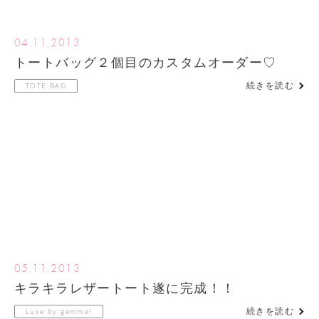
04.11,2013
トートバッグ２個目のカスタムオーダー♡
続きを読む
TOTE BAG
05.11,2013
キラキラレザートート遂に完成！！
続きを読む
Luxe by gemme!