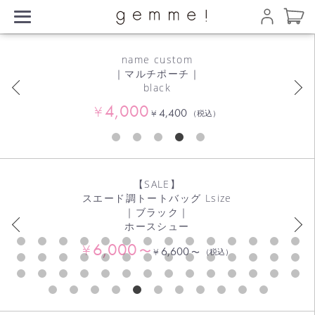
name custom
｜マルチポーチ｜
black
4,000
¥
4,400
¥
（税込）
【SALE/LAST】
ize
2wayトートバッグ Ssi
｜ブラック｜
筆記体イニシャル（グラフ
6,000
¥
〜
6,600
¥
税込）
〜
（