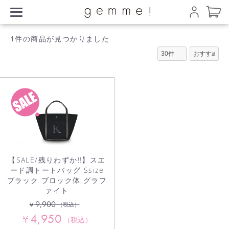
1件
の商品が見つかりました
【SALE/残りわずか!!】スエ
ード調トートバッグ Ssize
ブラック ブロック体 グラフ
ァイト
9,900
¥
（税込）
4,950
¥
（税込）