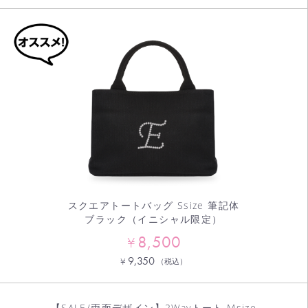
スクエアトートバッグ Ssize 筆記体
ブラック（イニシャル限定）
8,500
¥
9,350
¥
（税込）
【SALE/両面デザイン】2Wayトート Msize