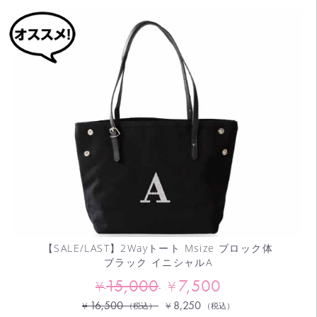
【SALE/LAST】2Wayトート Msize ブロック体
ブラック イニシャルA
15,000
7,500
¥
¥
16,500
8,250
¥
¥
（税込）
（税込）