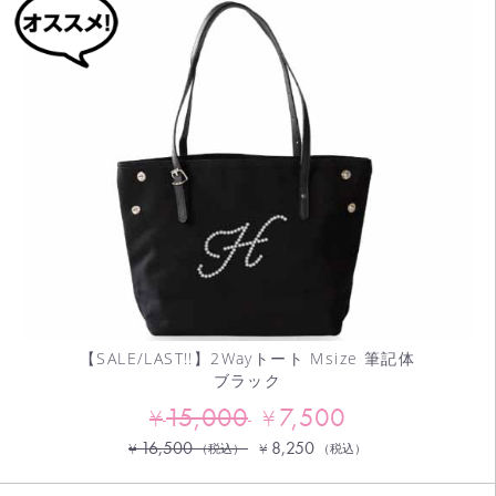
【SALE/LAST!!】2Wayトート Msize 筆記体
ブラック
15,000
7,500
¥
¥
16,500
8,250
¥
¥
（税込）
（税込）