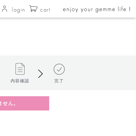
login
cart
内容確認
完了
ません。