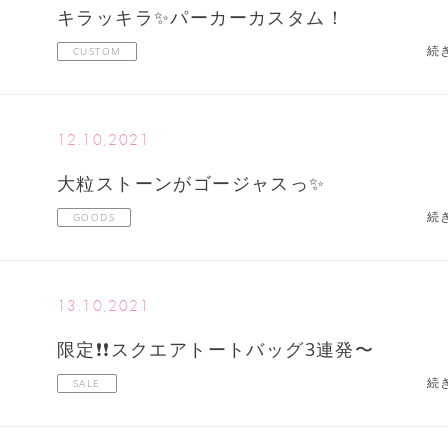
キラッキラ✨パーカーカスタム！
続
CUSTOM
12.10,2021
大粒ストーンがゴージャスっ✨
続
GOODS
13.10,2021
限定❗️❗️スクエアトートバッグ3連発〜
続
SALE