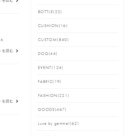
きを読む
BOTTLE(22)
CUSHION(16)
＾
CUSTOM(840)
きを読む
DOG(44)
EVENT(124)
FABRIC(19)
FASHION(221)
きを読む
GOODS(467)
Luxe by gemme!(62)