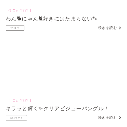
10.06,2021
わん🐕にゃん🐈好きにはたまらない🐾
続きを読む
ブログ
11.06,2021
キラッと輝く✨クリアビジューバングル！
続きを読む
aoyama