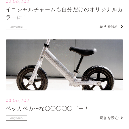
02.06,2021
イニシャルチャームも自分だけのオリジナルカ
ラーに！
続きを読む
aoyama
03.06,2021
ペッカペカ〜な◯◯◯◯◯゛ー！
続きを読む
aoyama