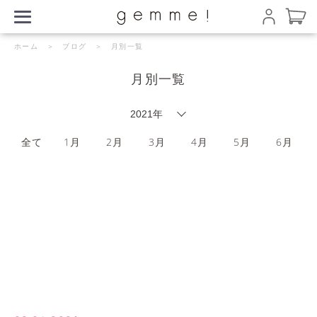
ホーム
＞
ブログ
＞ 月別一覧
月別一覧
全て
1月
2月
3月
4月
5月
6月