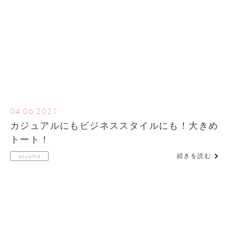
04.06,2021
カジュアルにもビジネススタイルにも！大きめ
トート！
続きを読む
aoyama