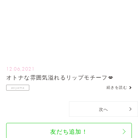
12.06,2021
オトナな雰囲気溢れるリップモチーフ💋
続きを読む
aoyama
次へ
友だち追加！