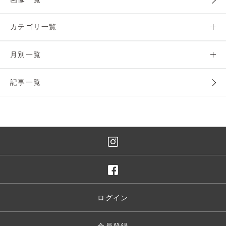
カテゴリ一覧
月別一覧
記事一覧
ログイン
会員登録