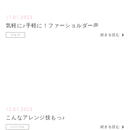
11.01,2023
気軽に♪手軽に！ファーショルダー💭
続きを読む
ブログ
12.01,2023
こんなアレンジ技もっ♪
続きを読む
CUSTOM