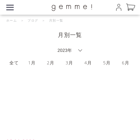
ホーム
＞
ブログ
＞ 月別一覧
月別一覧
全て
1月
2月
3月
4月
5月
6月