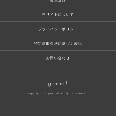
当サイトについて
プライバシーポリシー
特定商取引法に基づく表記
お問い合わせ
gemme!
copyright (c) gemme! all rights reserved.