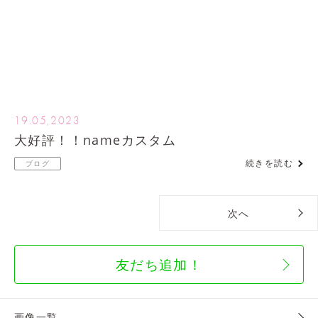
19.05,2023
大好評！！nameカスタム
続きを読む
ブログ
次へ
友だち追加！
画像一覧