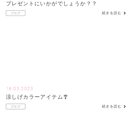
プレゼントにいかがでしょうか？？
続きを読む
ブログ
18.05,2023
涼しげカラーアイテム🎐
続きを読む
ブログ