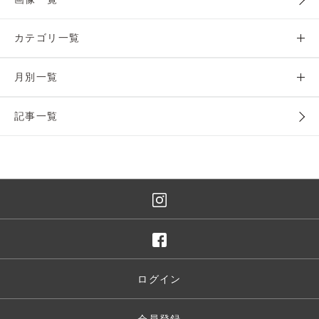
カテゴリ一覧
月別一覧
記事一覧
ログイン
会員登録