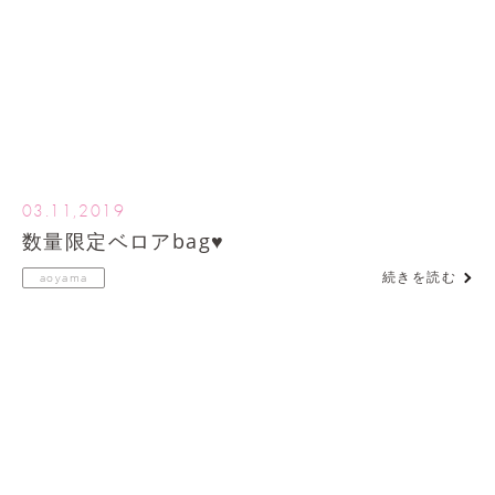
03.11,2019
数量限定ベロアbag♥
続きを読む
aoyama