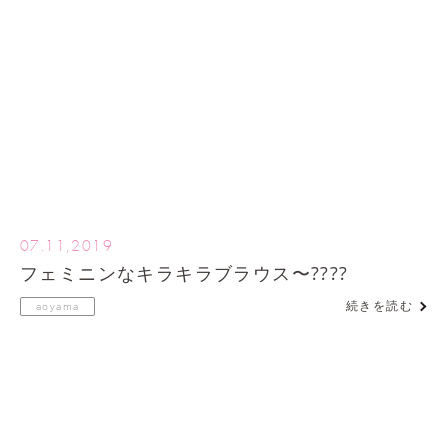
07.11,2019
フェミニンなキラキラブラウス〜????
続きを読む
aoyama