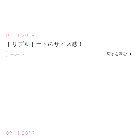
08.11,2019
トリプルトートのサイズ感！
続きを読む
aoyama
09.11,2019