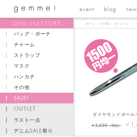
event
blog
new
ホーム
>
その他
>
ボールペン
バッグ・ポーチ
チャーム
ストラップ
マスク
ハンカチ
その他
SALE!
OUTLET
ダイヤモンドボール
ラスト一点
1
¥
3,630
¥
（税込）
デニムSALE祭り