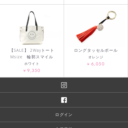
【SALE】 2Wayトート
ロングタッセルボール
Msize 輪郭スマイル
オレンジ
6,050
ホワイト
¥
9,350
¥
ログイン